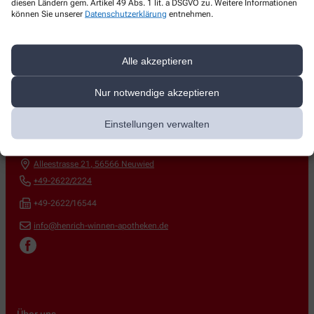
diesen Ländern gem. Artikel 49 Abs. 1 lit. a DSGVO zu. Weitere Informationen
können Sie unserer
Datenschutzerklärung
entnehmen.
Alle akzeptieren
Nur notwendige akzeptieren
Kontakt
Einstellungen verwalten
Apotheke in Engers
Alleestrasse 21
,
56566
Neuwied
+49-2622/2224
+49-2622/16544
info@henrich-winnen-apotheken.de
Über uns