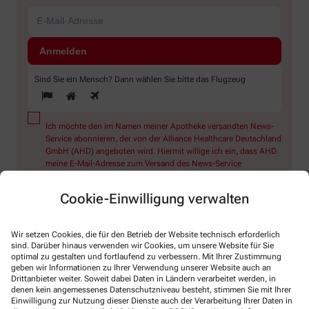
Sind Sie ein Mensch? Dann wählen Sie bitte
das Flugzeug
Ich möchte den im Namen meiner Apotheke versandten News-
Service abonnieren, der von der Alliance Healthcare Deutschland
GmbH (AHD) angeboten wird. Hiermit willige ich ein, dass AHD
meine E-Mail-Adresse zum Versand des News-Service
verarbeitet. AHD setzt für den Versand und die Analyse des
Newsletters den Dienstleister Emarsys ein. Die Einwilligung
Cookie-Einwilligung verwalten
kann jederzeit für die Zukunft widerrufen werden (z.B. über den
Abmelde-Link in jedem Newsletter). Die sonstigen
Kontaktmöglichkeiten dafür und weitere Angaben zur
Wir setzen Cookies, die für den Betrieb der Website technisch erforderlich
Datenverarbeitung finden sich in der
Datenschutzerklärung
sind. Darüber hinaus verwenden wir Cookies, um unsere Website für Sie
optimal zu gestalten und fortlaufend zu verbessern. Mit Ihrer Zustimmung
geben wir Informationen zu Ihrer Verwendung unserer Website auch an
* Coupon-Bedingungen: Einmalig einlösbar bis zum
Drittanbieter weiter. Soweit dabei Daten in Ländern verarbeitet werden, in
31.12.2026. Mindestbestellwert: 50,00 €. Gültig auf das
denen kein angemessenes Datenschutzniveau besteht, stimmen Sie mit Ihrer
gesamte Sortiment, ausgeschlossen rezeptpflichtige Produkte.
Einwilligung zur Nutzung dieser Dienste auch der Verarbeitung Ihrer Daten in